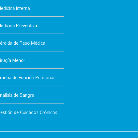
edicina Interna
edicina Preventiva
érdida de Peso Médica
irugía Menor
EN
=
1 + 12
rueba de Función Pulmonar
nálisis de Sangre
estión de Cuidados Crónicos