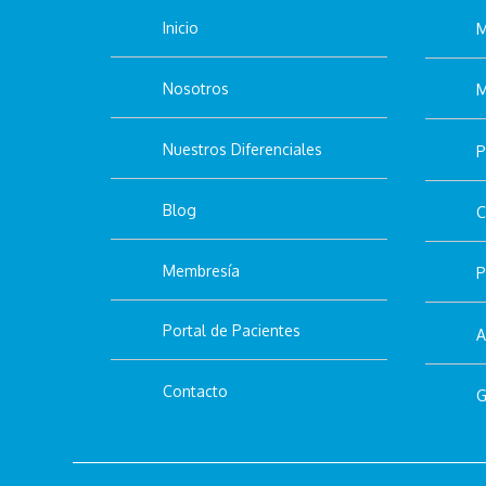
Inicio
M
Nosotros
M
Nuestros Diferenciales
P
Blog
C
Membresía
P
Portal de Pacientes
A
Contacto
G