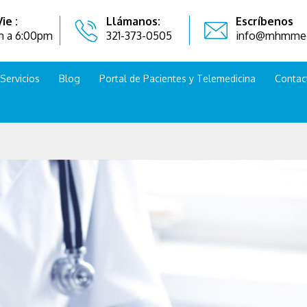
ie :
Llámanos:
Escríbenos
m a 6:00pm
321-373-0505
info@mhmmed
Servicios
Blog
Portal de Pacientes y Telemedicina
Contac
co internista