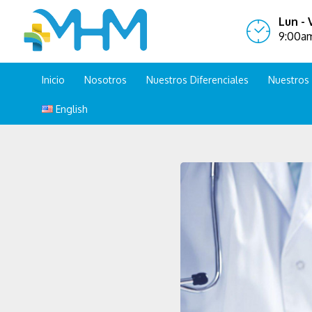
Lun - V
9:00a
Inicio
Nosotros
Nuestros Diferenciales
Nuestros 
Read more about Que tu próxima cita sea con nuestro médi
English