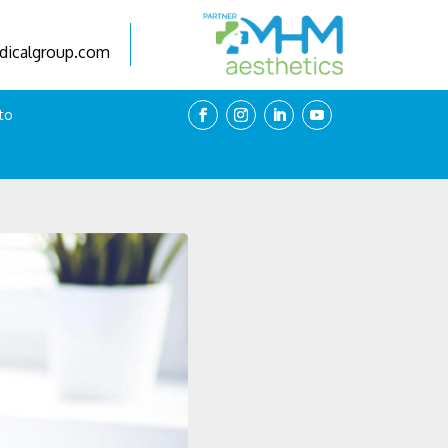
icalgroup.com
to